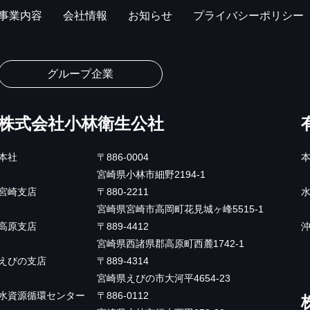
事業内容
会社情報
お知らせ
プライバシーポリシー
グループ企業
株式会社小林衛生公社
本社
〒886-0004
宮崎県小林市細野2194-1
宮崎支店
〒880-2211
宮崎県宮崎市⾼岡町花⾒城ヶ峰5515-1
高原支店
〒889-4412
宮崎県西諸県郡高原町西麓1742-1
えびの支店
〒889-4314
宮崎県えびの市大河平4654-23
水資源循環センター
〒886-0112