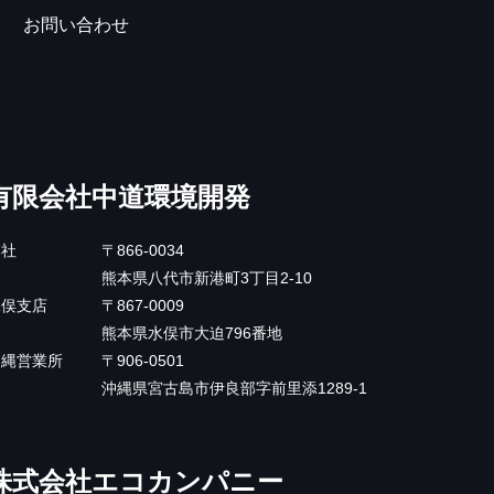
お問い合わせ
有限会社中道環境開発
本社
〒866-0034
熊本県八代市新港町3丁目2-10
水俣支店
〒867-0009
熊本県水俣市大迫796番地
沖縄営業所
〒906-0501
沖縄県宮古島市伊良部字前里添1289-1
株式会社エコカンパニー